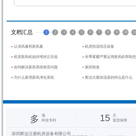
文档汇总
1
2
3
4
5
6
7
8
9
10
1
认清风量和新风量
机房恒温恒压设备
机房新风机如何维持正压值
冬季雾霾严重运用新风机帮助您
如何解决新风系统噪音问题
厕所除臭
为什么要用新风净化系统
辉达注册加湿器的特点是什么
15
项
天
多
科技专利
退货保障
深圳辉达注册机房设备有限公司