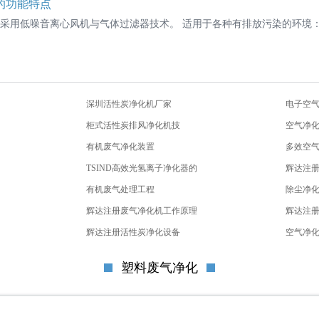
的功能特点
机采用低噪音离心风机与气体过滤器技术。 适用于各种有排放污染的环境：污
深圳活性炭净化机厂家
电子空
柜式活性炭排风净化机技
空气净
有机废气净化装置
多效空
TSIND高效光氢离子净化器的
辉达注
有机废气处理工程
除尘净
辉达注册废气净化机工作原理
辉达注
辉达注册活性炭净化设备
空气净
塑料废气净化