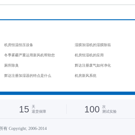
5
6
7
8
9
10
11
12
13
14
15
16
17
18
19
20
机房恒温恒压设备
湿膜加湿机的湿膜除垢
冬季雾霾严重运用新风机帮助您
机房恒湿机的应用
厕所除臭
辉达注册废气如何净化
辉达注册加湿器的特点是什么
机房新风系统
15
100
天
次
退货保障
测试实验
 Copyright; 2006-2014