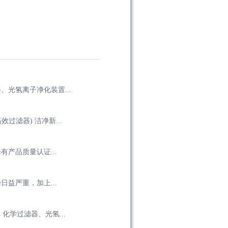
光氢离子净化装置...
过滤器) 洁净新...
产品质量认证...
益严重，加上...
学过滤器、光氢...