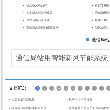
机房新风机品牌
机房专用新
大型新风节能净化器
通信局用智
基站节能新风系统
机房专用节
安装新风系统的家庭越来
新风系统，
通信局站
通信局站用智能新风节能系统
文档汇总
1
2
3
4
5
6
7
8
9
10
1
认清风量和新风量
机房恒温恒压设备
机房新风机如何维持正压值
冬季雾霾严重运用新风机帮助您