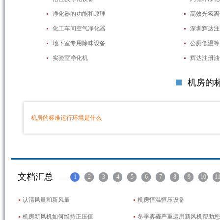
净化器的功能和原理
高效光氢离
化工车间空气净化器
深圳辉达注
地下室专用除味设备
公厕低温等
实验室净化机
辉达注册油
机房的
机房的标准运行环境是什么
文档汇总
1
2
3
4
5
6
7
8
9
10
1
认清风量和新风量
机房恒温恒压设备
机房新风机如何维持正压值
冬季雾霾严重运用新风机帮助您