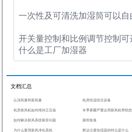
一次性及可清洗加湿筒可以自
开关量控制和比例调节控制可
什么是工厂加湿器
文档汇总
1
2
3
4
5
6
7
8
9
10
1
认清风量和新风量
机房恒温恒压设备
机房新风机如何维持正压值
冬季雾霾严重运用新风机帮助您
如何解决新风系统噪音问题
厕所除臭
为什么要用新风净化系统
辉达注册加湿器的特点是什么